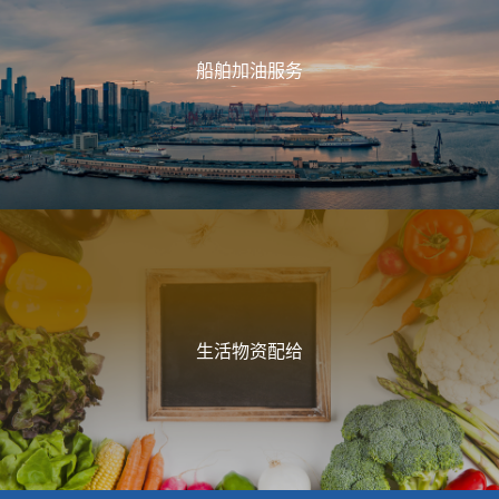
船舶加油服务
生活物资配给