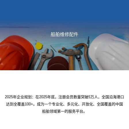
船舶维修配件
2025年企业规划：在2025年底，注册会员数量突破5万人，全国沿海港口
达到全覆盖100+。成为一个专业化、多元化、开放化、全国覆盖的中国
船舶领域第一的服务平台。