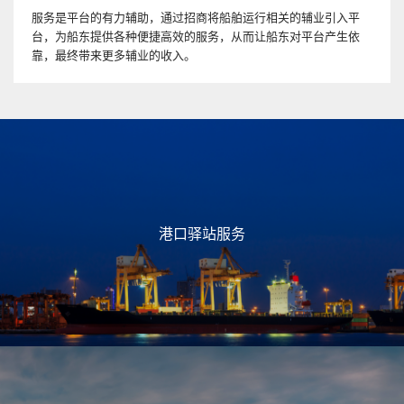
服务是平台的有力辅助，通过招商将船舶运行相关的辅业引入平
台，为船东提供各种便捷高效的服务，从而让船东对平台产生依
靠，最终带来更多辅业的收入。
港口驿站服务